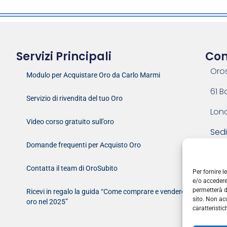
Servizi Principali
Con
Oro
Modulo per Acquistare Oro da Carlo Marmi
61 B
Servizio di rivendita del tuo Oro
Lon
Video corso gratuito sull’oro
Sedi
Domande frequenti per Acquisto Oro
Em
Contatta il team di OroSubito
Cl
Per fornire 
e/o accedere
Or
permetterà d
Ricevi in regalo la guida “Come comprare e vendere
sito. Non ac
oro nel 2025”
caratteristic