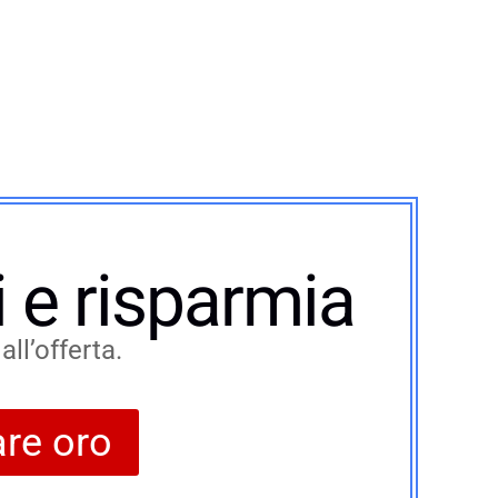
 e risparmia
ll’offerta.
are oro