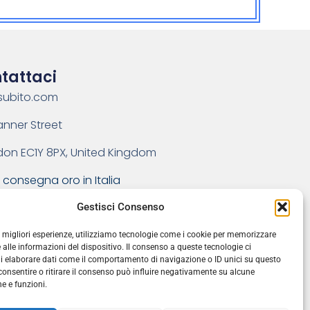
tattaci
subito.com
anner Street
don EC1Y 8PX, United Kingdom
 consegna oro in Italia
Gestisci Consenso
ail: info@orosubito.com
icca qui per il modulo
le migliori esperienze, utilizziamo tecnologie come i cookie per memorizzare
 alle informazioni del dispositivo. Il consenso a queste tecnologie ci
ari: Lunedì-Venerdì 11:00-17:00
i elaborare dati come il comportamento di navigazione o ID unici su questo
consentire o ritirare il consenso può influire negativamente su alcune
he e funzioni.