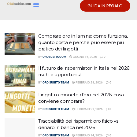
GUIDA IN REGALO
Comprare oro in lamina: come funziona,
quanto costa e perché può essere più
pratico dei lingotti
BY
OROSUBITOCOM
GIUGNO 16, 2026
0
Il futuro dei risparmiatori in Italia nel 2026:
rischi e opportunità
BY
ORO SUBITO TEAM
FEBBRAIO 28, 2026
0
Lingotti o monete d’oro nel 2026: cosa
conviene comprare?
BY
ORO SUBITO TEAM
FEBBRAIO 21, 2026
0
Tracciabilità dei risparmi: oro fisico vs
denaro in banca nel 2026
BY
ORO SUBITO TEAM
FEBBRAIO 14, 2026
0