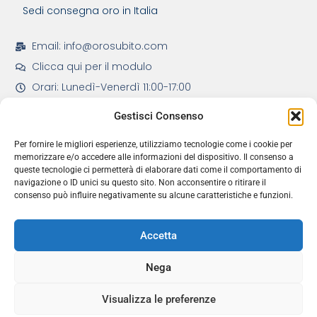
Sedi consegna oro in Italia
Email: info@orosubito.com
Clicca qui per il modulo
Orari: Lunedì-Venerdì 11:00-17:00
Gestisci Consenso
Per fornire le migliori esperienze, utilizziamo tecnologie come i cookie per
memorizzare e/o accedere alle informazioni del dispositivo. Il consenso a
Servizi Principali
queste tecnologie ci permetterà di elaborare dati come il comportamento di
navigazione o ID unici su questo sito. Non acconsentire o ritirare il
consenso può influire negativamente su alcune caratteristiche e funzioni.
Modulo per Acquistare Oro da Carlo Marmi
Servizio di rivendita del tuo Oro
Domande frequenti per Acquisto Oro
Ricevi in regalo la guida “Come comprare e vendere oro nel 2025”
Accetta
Nega
Visualizza le preferenze
07/08/2026 Copyright Hot Startup Ltd