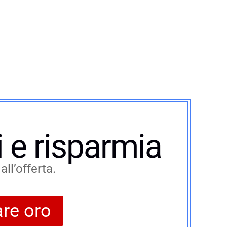
 e risparmia
ll’offerta.
are oro