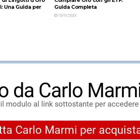
di Lingotti d’Oro
Comprare Oro con gli ETF:
i: Una Guida per
Guida Completa
13/01/2025
o da Carlo Marmi
l modulo al link sottostante per accedere a
ta Carlo Marmi per acquist