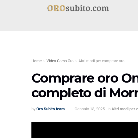
Home
Video Corso Oro
Altri modi per comprare oro
Comprare oro Onl
completo di Morr
by
Oro Subito team
Gennaio 13, 2025
in
Altri modi per