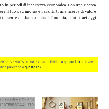
tto in periodi di incertezza economica. Con una ricerca
ere il tuo patrimonio e garantirti una riserva di valore
rettamente dal banco metalli fonderia, contattaci oggi
 DI VENDITA DI ORO? Guarda il video a
questo link
se invece
rdine puoi farlo a
questo link