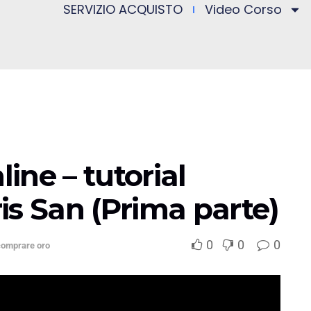
SERVIZIO ACQUISTO
Video Corso
ine – tutorial
is San (Prima parte)
0
0
0
 comprare oro