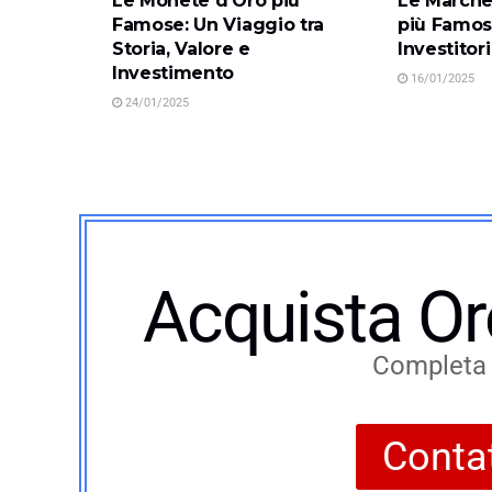
Le Monete d’Oro più
Le Marche 
Famose: Un Viaggio tra
più Famos
Storia, Valore e
Investitori
Investimento
16/01/2025
24/01/2025
Acquista Or
Completa i
Contat