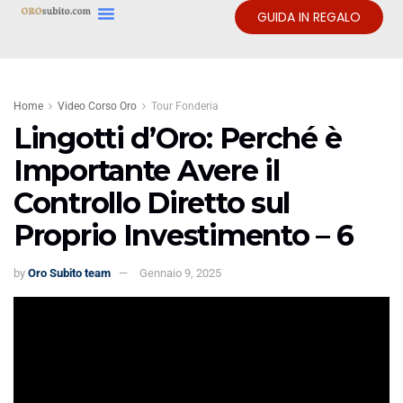
GUIDA IN REGALO
Home
Video Corso Oro
Tour Fonderia
Lingotti d’Oro: Perché è
Importante Avere il
Controllo Diretto sul
Proprio Investimento – 6
by
Oro Subito team
Gennaio 9, 2025