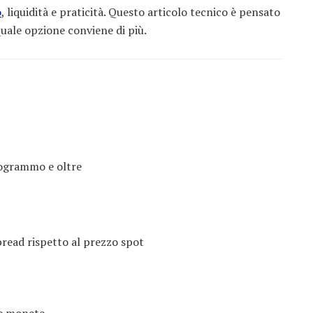
o
, liquidità e praticità. Questo articolo tecnico è pensato
quale opzione conviene di più.
logrammo e oltre
pread rispetto al prezzo spot
le monete