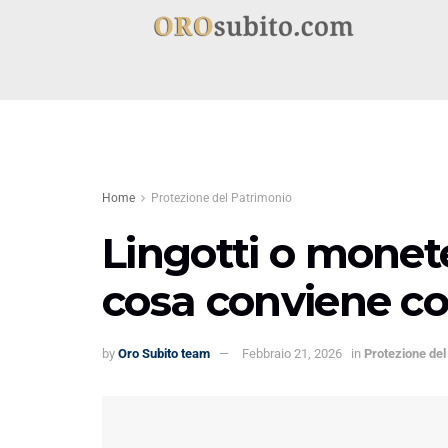
Home
Protezione del Patrimonio
Lingotti o monete
cosa conviene c
by
Oro Subito team
Febbraio 21, 2026
in
Protezione del