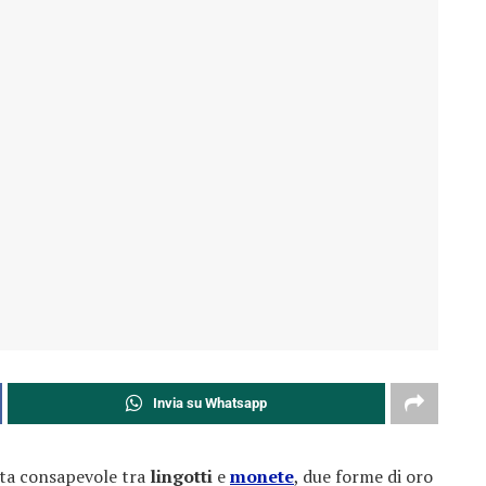
Invia su Whatsapp
elta consapevole tra
lingotti
e
monete
, due forme di oro