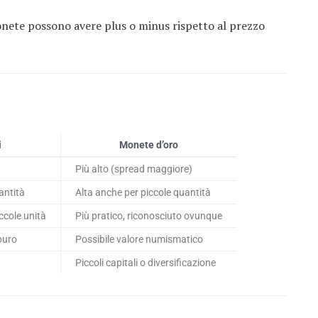
onete possono avere plus o minus rispetto al prezzo
i
Monete d’oro
Più alto (spread maggiore)
antità
Alta anche per piccole quantità
ccole unità
Più pratico, riconosciuto ovunque
puro
Possibile valore numismatico
Piccoli capitali o diversificazione