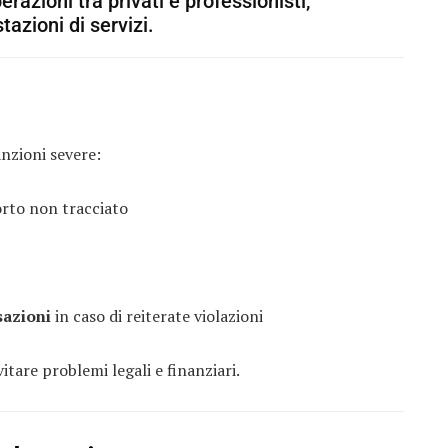
perazioni tra privati e professionisti,
zioni di servizi.
anzioni severe:
rto non tracciato
sazioni
in caso di reiterate violazioni
vitare problemi legali e finanziari.