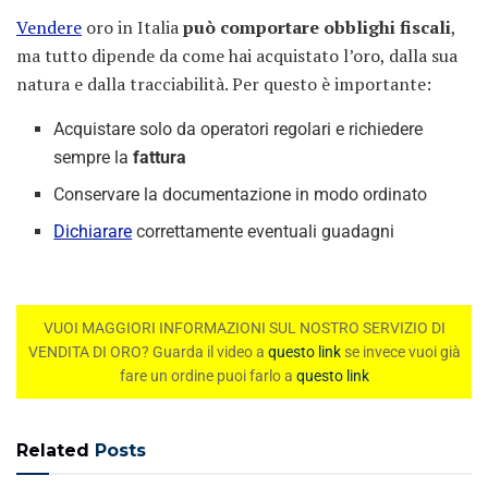
Vendere
oro in Italia
può comportare obblighi fiscali
,
ma tutto dipende da come hai acquistato l’oro, dalla sua
natura e dalla tracciabilità. Per questo è importante:
Acquistare solo da operatori regolari e richiedere
sempre la
fattura
Conservare la documentazione in modo ordinato
Dichiarare
correttamente eventuali guadagni
VUOI MAGGIORI INFORMAZIONI SUL NOSTRO SERVIZIO DI
VENDITA DI ORO? Guarda il video a
questo link
se invece vuoi già
fare un ordine puoi farlo a
questo link
Related
Posts