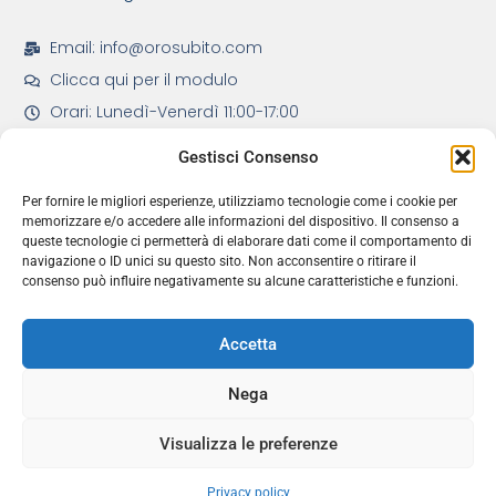
Email: info@orosubito.com
Clicca qui per il modulo
Orari: Lunedì-Venerdì 11:00-17:00
Gestisci Consenso
Per fornire le migliori esperienze, utilizziamo tecnologie come i cookie per
memorizzare e/o accedere alle informazioni del dispositivo. Il consenso a
queste tecnologie ci permetterà di elaborare dati come il comportamento di
Servizi Principali
navigazione o ID unici su questo sito. Non acconsentire o ritirare il
consenso può influire negativamente su alcune caratteristiche e funzioni.
Modulo per Acquistare Oro da Carlo Marmi
Servizio di rivendita del tuo Oro
Domande frequenti per Acquisto Oro
Ricevi in regalo la guida “Come comprare e vendere oro nel 2025”
Accetta
Nega
Visualizza le preferenze
10/08/2026 Copyright Hot Startup Ltd
Privacy policy